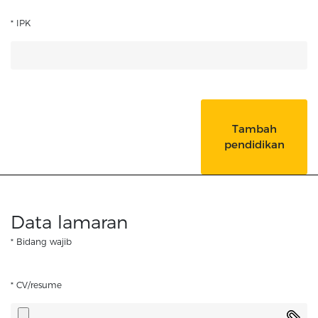
* IPK
Tambah
pendidikan
Data lamaran
* Bidang wajib
* CV/resume