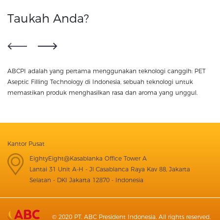
Taukah Anda?
ABCPI adalah yang pertama menggunakan teknologi canggih: PET
Nu
Aseptic Filling Technology di Indonesia, sebuah teknologi untuk
hi
memastikan produk menghasilkan rasa dan aroma yang unggul.
Kantor Pusat
EightyEight@Kasablanka Office Tower A
Lantai 31 Unit A-H - Jl Casablanca Raya Kav 88, Jakarta
Selatan - DKI Jakarta 12870 - Indonesia
© 2020 PT. ABC President Indonesia. All rights reserved.